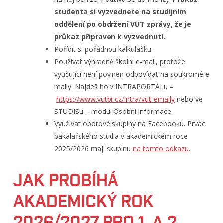
studenta si vyzvednete na studijním
oddělení po obdržení VUT zprávy, že je
průkaz připraven k vyzvednutí.
Pořídit si pořádnou kalkulačku.
Používat výhradně školní e-mail, protože
vyučující není povinen odpovídat na soukromé e-
maily. Najdeš ho v INTRAPORTÁLu –
https://www.vutbr.cz/intra/
vut-emaily
nebo ve
STUDISu – modul Osobní informace.
Využívat oborové skupiny na Facebooku. Prváci
bakalařského studia v akademickém roce
2025/2026 mají skupinu
na tomto odkazu
.
JAK PROBÍHÁ
AKADEMICKÝ ROK
2026/2027 PRO 1. A 2.