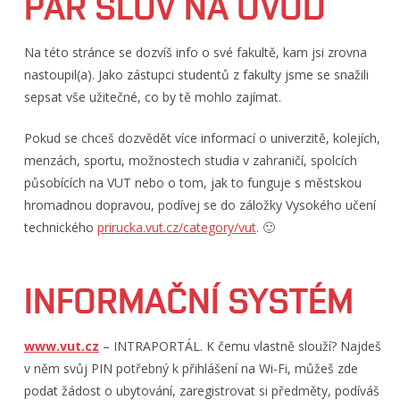
PÁR SLOV NA ÚVOD
Studentská komora AS FP
Školní VUT mail
Na této stránce se dozvíš info o své fakultě, kam jsi zrovna
Pár slov na závěr
nastoupil(a). Jako zástupci studentů z fakulty jsme se snažili
sepsat vše užitečné, co by tě mohlo zajímat.
Pokud se chceš dozvědět více informací o univerzitě, kolejích,
menzách, sportu, možnostech studia v zahraničí, spolcích
působících na VUT nebo o tom, jak to funguje s městskou
hromadnou dopravou, podívej se do záložky Vysokého učení
technického
prirucka.vut.cz/category/vut
. 🙂
INFORMAČNÍ SYSTÉM
www.vut.cz
– INTRAPORTÁL. K čemu vlastně slouží? Najdeš
v něm svůj PIN potřebný k přihlášení na Wi-Fi, můžeš zde
podat žádost o ubytování, zaregistrovat si předměty, podíváš