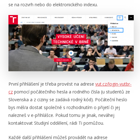
se na rozvrh nebo do elektronického indexu.
První přihlášení je třeba provést na adrese
vut.cz/login-vutbr-
cz
pomocí počátečního hesla a rodného čísla (u studentů ze
Slovenska a z ciziny se zadává rodný kód). Počáteční heslo
bys měl/a dostat společně s rozhodnutím o přijetí či jej
nalezneš v e-přihlášce. Pokud tomu je jinak, neváhej
kontaktovat Studijní oddělení, rádi Ti pomůžou.
Každé další přihlášení můžeš provádět na adrese