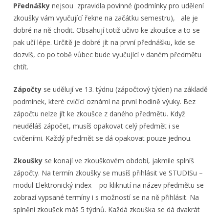
Přednášky
nejsou zpravidla povinné (podmínky pro udělení
zkoušky vám vyučující řekne na začátku semestru), ale je
dobré na ně chodit. Obsahují totiž učivo ke zkoušce a to se
pak učí lépe. Určitě je dobré jít na první přednášku, kde se
dozvíš, co po tobě vůbec bude vyučující v daném předmětu
chtít.
Zápočty
se udělují ve 13. týdnu (zápočtový týden) na základě
podmínek, které cvičící oznámí na první hodině výuky. Bez
zápočtu nelze jít ke zkoušce z daného předmětu. Když
neuděláš zápočet, musíš opakovat celý předmět i se
cvičeními. Každý předmět se dá opakovat pouze jednou.
Zkoušky
se konají ve zkouškovém období, jakmile splníš
zápočty. Na termín zkoušky se musíš přihlásit ve STUDISu –
modul Elektronický index – po kliknutí na název předmětu se
zobrazí vypsané termíny i s možností se na ně přihlásit. Na
splnění zkoušek máš 5 týdnů. Každá zkouška se dá dvakrát