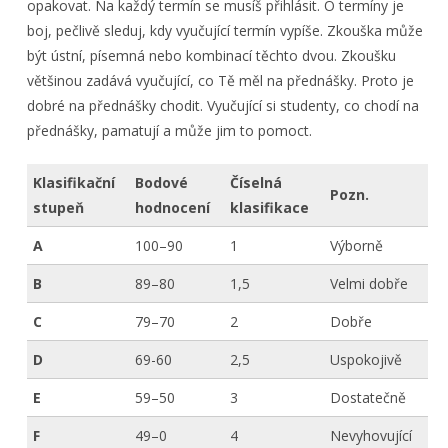
opakovat. Na každý termín se musíš přihlásit. O termíny je
boj, pečlivě sleduj, kdy vyučující termín vypíše. Zkouška může
být ústní, písemná nebo kombinací těchto dvou. Zkoušku
většinou zadává vyučující, co Tě měl na přednášky. Proto je
dobré na přednášky chodit. Vyučující si studenty, co chodí na
přednášky, pamatují a může jim to pomoct.
Klasifikační
Bodové
Číselná
Pozn.
stupeň
hodnocení
klasifikace
A
100–90
1
Výborně
B
89–80
1,5
Velmi dobře
C
79–70
2
Dobře
D
69-60
2,5
Uspokojivě
E
59–50
3
Dostatečně
F
49–0
4
Nevyhovující