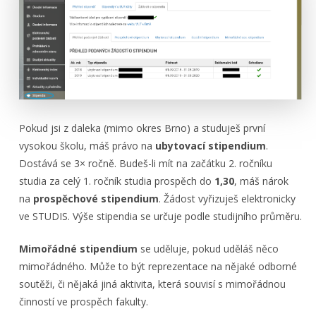
Pokud jsi z daleka (mimo okres Brno) a studuješ první
vysokou školu, máš právo na
ubytovací stipendium
.
Dostává se 3× ročně. Budeš-li mít na začátku 2. ročníku
studia za celý 1. ročník studia prospěch do
1,30
, máš nárok
na
prospěchové stipendium
.
Žádost vyřizuješ elektronicky
ve STUDIS. Výše stipendia se určuje podle studijního průměru.
Mimořádné stipendium
se uděluje, pokud uděláš něco
mimořádného. Může to být reprezentace na nějaké odborné
soutěži, či nějaká jiná aktivita, která souvisí s mimořádnou
činností ve prospěch fakulty.