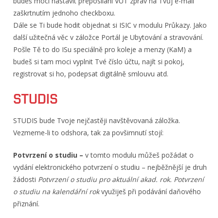
budeš moci nastavit přeposílání VUT zpráv na Tvůj e-mail
zaškrtnutím jednoho checkboxu.
Dále se Ti bude hodit objednat si ISIC v modulu Průkazy. Jako
další užitečná věc v záložce Portál je Ubytování a stravování.
Pošle Tě to do ISu speciálně pro koleje a menzy (KaM) a
budeš si tam moci vyplnit Tvé číslo účtu, najít si pokoj,
registrovat si ho, podepsat digitálně smlouvu atd.
STUDIS
STUDIS bude Tvoje nejčastěji navštěvovaná záložka.
Vezmeme-li to odshora, tak za povšimnutí stojí:
Potvrzení o studiu –
v tomto modulu můžeš požádat o
vydání elektronického potvrzení o studiu – nejběžnější je druh
žádosti
Potvrzení o studiu pro aktuální akad. rok.
Potvrzení
o studiu na kalendářní rok
využiješ při podávání daňového
přiznání.