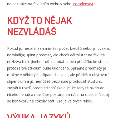
najdeš také na fakultním webu v sekci
Poradenství
.
KDYŽ TO NĚJAK
NEZVLÁDÁŠ
Pokud jsi nesplnil(a) minimální počet kreditů nebo jsi dvakrát
nezvládl(a) splnit předmět, ale chceš dál zůstat na fakultě,
nezbývá ti nic jiného, než si podat znovu přihlášku ke studiu,
protože tvé studium bude ukončeno. Splněné předměty je
možné v některých případech uznat, ale přijdeš o ubytovací
stipendium a již nemůžeš bezplatně prodloužit studium.
Největší rozdíl oproti střední škole je, že tady tě nikdo do
ničeho nenutí a musíš se postarat sám/sama o sebe. Neboj
se kohokoliv na cokoliv ptát. Vše je ve tvých rukou!
VÝUKA JAZYKŮ