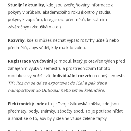
Studijní aktuality
, kde jsou zveřejňovány informace a
pokyny v průběhu akademického roku (kontroly studia,
pokyny k zápisům, k registraci předmětů, ke státním
závěrečným zkouškám atd.).
Rozvrhy
, kde si můžeš nechat vypsat rozvrhy učitelů nebo
předmětů, abys věděl, kdy má kdo volno.
Registrace vyučování
je modul, který je otevřen týden před
zahájením výuky v semestru a prostřednictvím tohoto
modulu si vytvoříš svůj
Individuální rozvrh
na daný semestr.
TIP: Rozvrh se dá se exportovat do iCal a pak třeba
naimportovat do Outlooku nebo Gmail kalendáře.
Elektronický index
to je Tvoje žákovská knížka, kde jsou
předměty, body, známky, zápočty apod. To je potřeba hlídat
a snažit se o to, aby byly ideálně všude zelené fajfky.