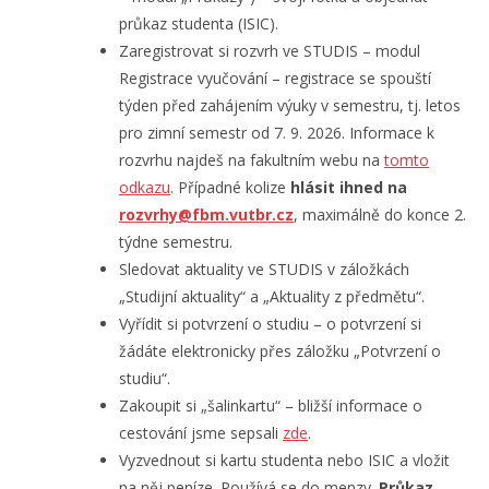
průkaz studenta (ISIC).
Zaregistrovat si rozvrh ve STUDIS – modul
Registrace vyučování – registrace se spouští
týden před zahájením výuky v semestru, tj. letos
pro zimní semestr od 7. 9. 2026. Informace k
rozvrhu najdeš na fakultním webu na
tomto
odkazu
. Případné kolize
hlásit ihned na
rozvrhy@fbm.vutbr.cz
, maximálně do konce 2.
týdne semestru.
Sledovat aktuality ve STUDIS v záložkách
„Studijní aktuality“ a „Aktuality z předmětu“.
Vyřídit si potvrzení o studiu – o potvrzení si
žádáte elektronicky přes záložku „Potvrzení o
studiu“.
Zakoupit si „šalinkartu“ – bližší informace o
cestování jsme sepsali
zde
.
Vyzvednout si kartu studenta nebo ISIC a vložit
na něj peníze. Používá se do menzy.
Průkaz