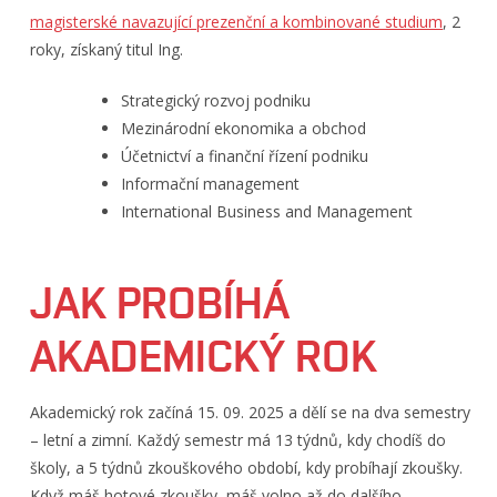
magisterské navazující prezenční a kombinované studium
, 2
roky, získaný titul Ing.
Strategický rozvoj podniku
Mezinárodní ekonomika a obchod
Účetnictví a finanční řízení podniku
Informační management
International Business and Management
JAK PROBÍHÁ
AKADEMICKÝ ROK
Akademický rok začíná 15. 09. 2025 a dělí se na dva semestry
– letní a zimní. Každý semestr má 13 týdnů, kdy chodíš do
školy, a 5 týdnů zkouškového období, kdy probíhají zkoušky.
Když máš hotové zkoušky, máš volno až do dalšího