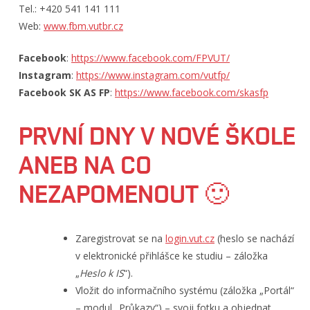
Tel.: +420 541 141 111
Web:
www.fbm.vutbr.cz
Facebook
:
https://www.facebook.com/FPVUT/
Instagram
:
https://www.instagram.com/vutfp/
Facebook SK AS FP
:
https://www.facebook.com/skasfp
PRVNÍ DNY V NOVÉ ŠKOLE
ANEB NA CO
NEZAPOMENOUT 🙂
Zaregistrovat se na
login.vut.cz
(heslo se nachází
v elektronické přihlášce ke studiu – záložka
„
Heslo k IS
“).
Vložit do informačního systému (záložka „Portál“
– modul „Průkazy“) – svoji fotku a objednat