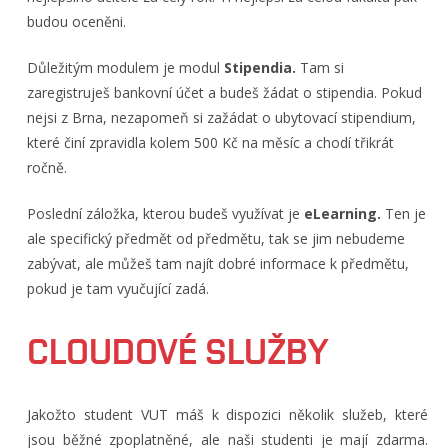
budou oceněni.
Důležitým modulem je modul
Stipendia.
Tam si
zaregistruješ bankovní účet a budeš žádat o stipendia. Pokud
nejsi z Brna, nezapomeň si zažádat o ubytovací stipendium,
které činí zpravidla kolem 500 Kč na měsíc a chodí třikrát
ročně.
Poslední záložka, kterou budeš využívat je
eLearning.
Ten je
ale specifický předmět od předmětu, tak se jim nebudeme
zabývat, ale můžeš tam najít dobré informace k předmětu,
pokud je tam vyučující zadá.
CLOUDOVÉ SLUŽBY
Jakožto student VUT máš k dispozici několik služeb, které
jsou běžné zpoplatněné, ale naši studenti je mají zdarma.