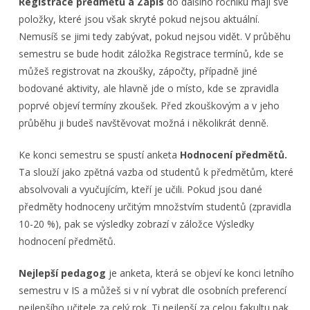
Registrace předmětů a Zápis
do dalšího ročníku mají své
položky, které jsou však skryté pokud nejsou aktuální.
Nemusíš se jimi tedy zabývat, pokud nejsou vidět. V průběhu
semestru se bude hodit záložka Registrace termínů, kde se
můžeš registrovat na zkoušky, zápočty, případně jiné
bodované aktivity, ale hlavně jde o místo, kde se zpravidla
poprvé objeví termíny zkoušek. Před zkouškovým a v jeho
průběhu ji budeš navštěvovat možná i několikrát denně.
Ke konci semestru se spustí anketa
Hodnocení předmětů.
Ta slouží jako zpětná vazba od studentů k předmětům, které
absolvovali a vyučujícím, kteří je učili. Pokud jsou dané
předměty hodnoceny určitým množstvím studentů (zpravidla
10-20 %), pak se výsledky zobrazí v záložce Výsledky
hodnocení předmětů.
Nejlepší pedagog
je anketa, která se objeví ke konci letního
semestru v IS a můžeš si v ní vybrat dle osobních preferencí
nejlepšího učitele za celý rok. Ti nejlepší za celou fakultu pak