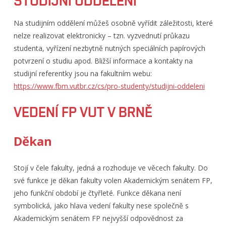
STUDIJNÍ ODDĚLENÍ
Na studijním oddělení můžeš osobně vyřídit záležitosti, které
nelze realizovat elektronicky – tzn. vyzvednutí průkazu
studenta, vyřízení nezbytně nutných speciálních papírových
potvrzení o studiu apod. Bližší informace a kontakty na
studijní referentky jsou na fakultním webu:
https://www.fbm.vutbr.cz/cs/pro-studenty/studijni-oddeleni
VEDENÍ FP VUT V BRNĚ
Děkan
Stojí v čele fakulty, jedná a rozhoduje ve věcech fakulty. Do
své funkce je děkan fakulty volen Akademickým senátem FP,
jeho funkční období je čtyřleté. Funkce děkana není
symbolická, jako hlava vedení fakulty nese společně s
Akademickým senátem FP nejvyšší odpovědnost za